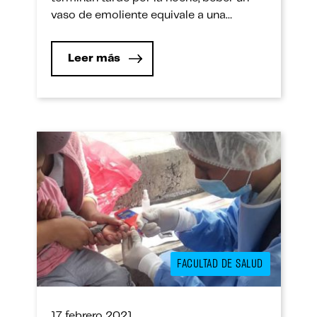
vaso de emoliente equivale a una
ingesta de salud. En el «Día del
Emoliente, Quinua, Maca y Kiwicha», un
Leer más
elogio de estas preparaciones de
peruanísimo sabor. “Amargo”, “sin
amargo”, “con sábila”, “con un poquito de
alfalfa”, “bastante linaza”. […]
FACULTAD DE SALUD
17 febrero 2021