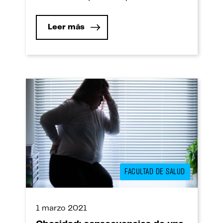
cambios. ¿Cuál es el mayor reto para
crear un plan estratégico de recursos
Leer más
humanos en estos tiempos? Jorge Rivas
Buss, especialista en dirección y gestión
de negocios en el sector […]
FACULTAD DE SALUD
1 marzo 2021