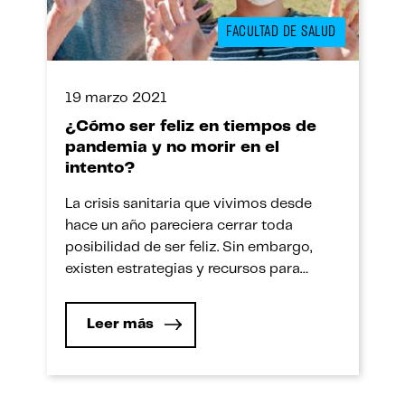
FACULTAD DE SALUD
19 marzo 2021
¿Cómo ser feliz en tiempos de
pandemia y no morir en el
intento?
La crisis sanitaria que vivimos desde
hace un año pareciera cerrar toda
posibilidad de ser feliz. Sin embargo,
existen estrategias y recursos para
sobreponernos al mal momento e ir en
busca de la tan ansiada felicidad. Las
Leer más
Naciones Unidas instituyó el 20 de
marzo como el Día Internacional de la
Felicidad. Se entiende con esta […]