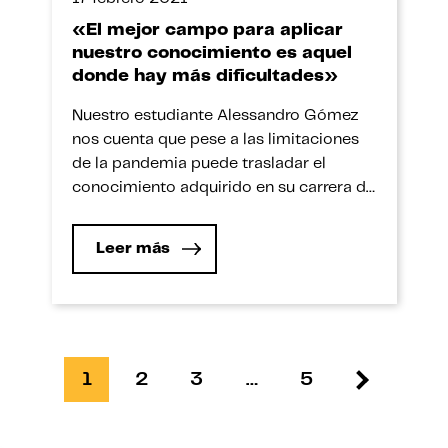
«El mejor campo para aplicar
nuestro conocimiento es aquel
donde hay más dificultades»
Nuestro estudiante Alessandro Gómez
nos cuenta que pese a las limitaciones
de la pandemia puede trasladar el
conocimiento adquirido en su carrera de
Nutrición y Dietética a su experiencia
preprofesional. Conozcámosla. El
Leer más
bienestar es la base de todo. Así de claro
lo tiene nuestro estudiante de Nutrición
y Dietética Alessandro Gómez, quien
asegura que para […]
1
2
3
…
5