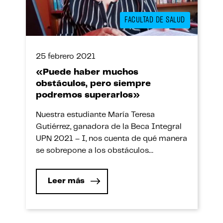
FACULTAD DE SALUD
25 febrero 2021
«Puede haber muchos
obstáculos, pero siempre
podremos superarlos»
Nuestra estudiante María Teresa
Gutiérrez, ganadora de la Beca Integral
UPN 2021 – I, nos cuenta de qué manera
se sobrepone a los obstáculos
generados por la pandemia entre los
estudios, el trabajo y su pequeño
Leer más
negocio. Siempre fui una persona muy
trabajadora y optimista y por eso decidí
postular a la Beca Integral de […]