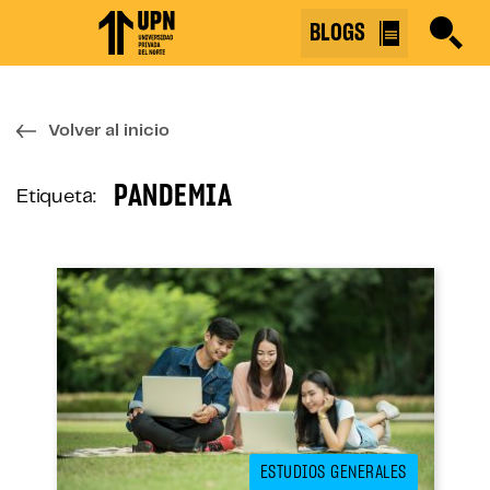
Skip
BLOGS
to
the
content
↷
Volver al inicio
PANDEMIA
Etiqueta:
ESTUDIOS GENERALES