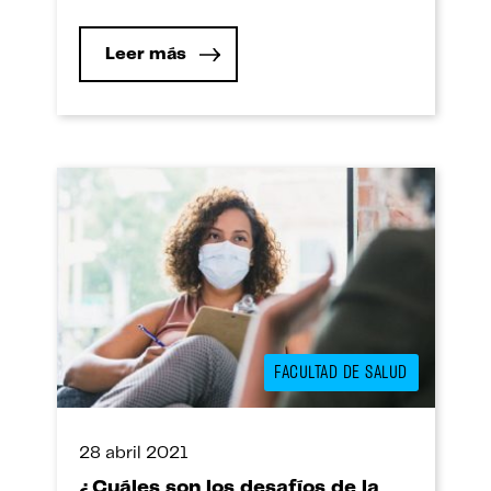
Nuestra Escuela de Postgrado y
Estudios Continuos (EPEC) presentó el
Leer más
Webinar Premium: “Perspectivas
económicas del 2022. ¿Ya nos
recuperamos?”, evento que contó con la
ponencia del reconocido economista
Jorge Gonzales Izquierdo, exministro de
estado en […]
FACULTAD DE SALUD
28 abril 2021
¿Cuáles son los desafíos de la