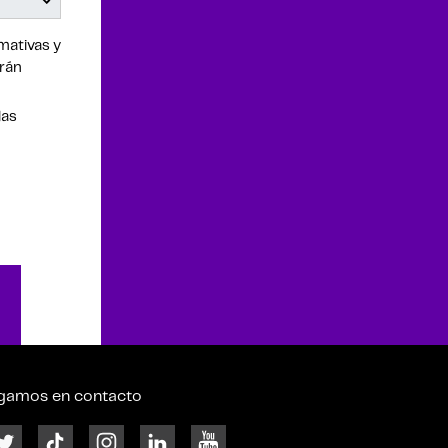
mativas y
drán
las
gamos en contacto