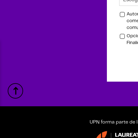
Autor
comer
comu
Opcio
Final
UPN forma parte de l