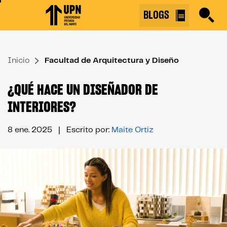
Skip
BLOGS
to
the
content
Inicio
↷
Facultad de Arquitectura y Diseño
¿QUÉ HACE UN DISEÑADOR DE
INTERIORES?
8 ene. 2025
| Escrito por:
Maite Ortiz