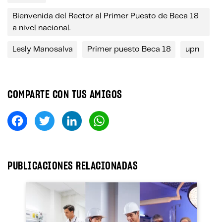
Bienvenida del Rector al Primer Puesto de Beca 18
a nivel nacional.
Lesly Manosalva
Primer puesto Beca 18
upn
COMPARTE CON TUS AMIGOS
Fa
T
Li
W
ce
wi
nk
ha
bo
tt
ed
ts
ok
er
In
A
PUBLICACIONES RELACIONADAS
pp