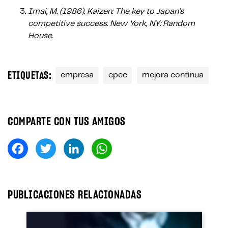
Imai, M. (1986). Kaizen: The key to Japan’s
competitive success.
New York, NY: Random
House.
ETIQUETAS:
empresa
epec
mejora continua
COMPARTE CON TUS AMIGOS
Fa
T
Li
W
ce
wi
nk
ha
bo
tt
ed
ts
ok
er
In
A
PUBLICACIONES RELACIONADAS
pp