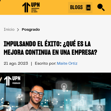
Skip
BLOGS
to
the
content
Inicio
↷
Posgrado
IMPULSANDO EL ÉXITO: ¿QUÉ ES LA
MEJORA CONTINUA EN UNA EMPRESA?
21 ago. 2023
| Escrito por:
Maite Ortiz