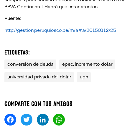
BBVA Continental. Habrá que estar atentos.
Fuente:
http://gestion.peruquiosco.pe/m/a#a/20150112/25
ETIQUETAS:
conversión de deuda
epec. incremento dolar
universidad privada del dolar
upn
COMPARTE CON TUS AMIGOS
Fa
T
Li
W
ce
wi
nk
ha