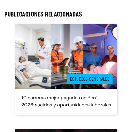
bo
tt
ed
ts
ok
er
In
A
PUBLICACIONES RELACIONADAS
pp
ESTUDIOS GENERALES
10 carreras mejor pagadas en Perú
2026: sueldos y oportunidades laborales