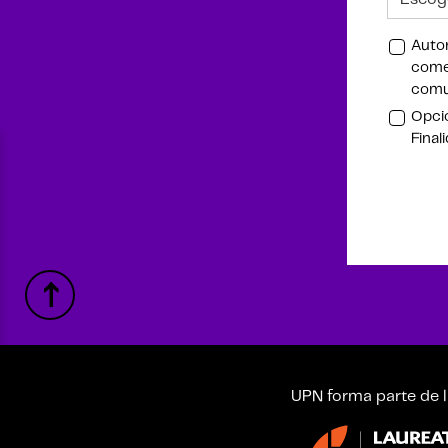
Autor
comer
comu
Opcio
Final
UPN forma parte de l