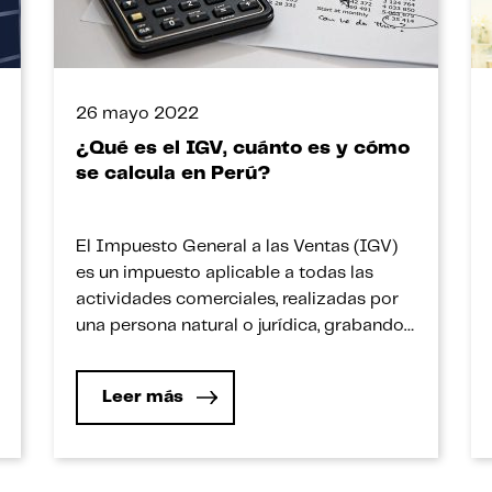
26 mayo 2022
¿Qué es el IGV, cuánto es y cómo
se calcula en Perú?
El Impuesto General a las Ventas (IGV)
es un impuesto aplicable a todas las
actividades comerciales, realizadas por
una persona natural o jurídica, grabando
las operaciones de: venta de bienes,
muebles, la prestación o utilización de
Leer más
servicios, los contratos de construcción,
la primera venta de inmuebles y la
importación de bienes que se realizan en
[…]