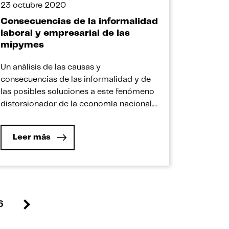
23 octubre 2020
Consecuencias de la informalidad
laboral y empresarial de las
mipymes
Un análisis de las causas y
consecuencias de las informalidad y de
las posibles soluciones a este fenómeno
distorsionador de la economía nacional.
A lo largo de los años la informalidad
laboral y empresarial han sido y es una
Leer más
preocupación persistente, sobre todo en
las microempresas, pequeñas empresas y
medianas empresas (mipymes), ya que
representan […]
6