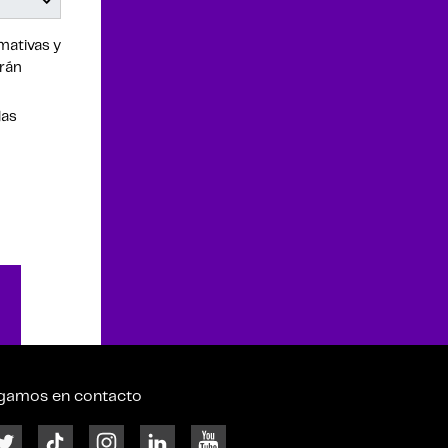
mativas y
drán
las
gamos en contacto