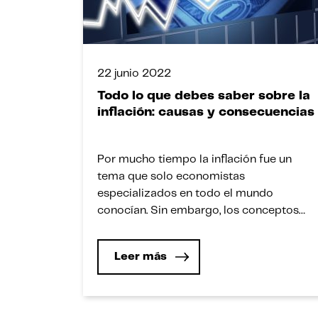
22 junio 2022
Todo lo que debes saber sobre la
inflación: causas y consecuencias
Por mucho tiempo la inflación fue un
tema que solo economistas
especializados en todo el mundo
conocían. Sin embargo, los conceptos
económicos deben ser de dominio de
todos los ciudadanos de un país. Es así
Leer más
que el siglo pasado, en especial en los
años 80, la inflación impactó de gran
manera en Latinoamérica. Tal es […]