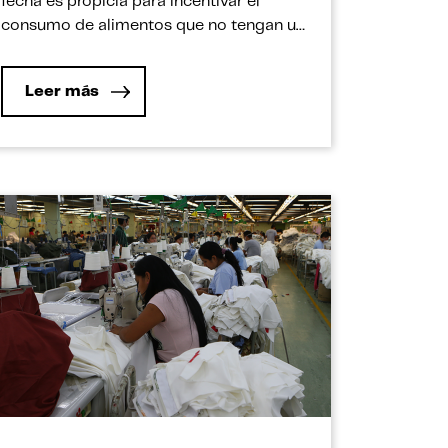
fecha es propicia para incentivar el
consumo de alimentos que no tengan un
impacto negativo en el medio ambiente
y recordar a la industria gastronómica la
Leer más
importancia de comprometerse con este
propósito. La gastronomía peruana ha
alcanzado un sitial importante en […]