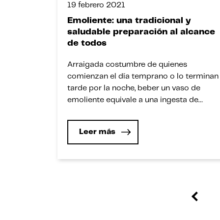
19 febrero 2021
Emoliente: una tradicional y
saludable preparación al alcance
de todos
Arraigada costumbre de quienes
comienzan el día temprano o lo terminan
tarde por la noche, beber un vaso de
emoliente equivale a una ingesta de
salud. En el «Día del Emoliente, Quinua,
Maca y Kiwicha», un elogio de estas
Leer más
preparaciones de peruanísimo sabor.
“Amargo”, “sin amargo”, “con sábila”, “con
un poquito de alfalfa”, “bastante linaza”.
[…]