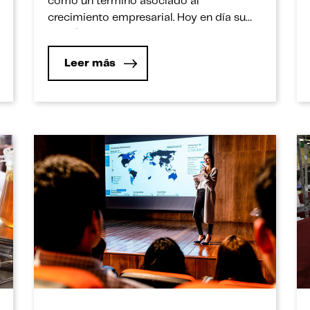
como un término asociado al
crecimiento empresarial. Hoy en día su
significado se encuentra fragmentado y
orientado a paradigmas teóricos dentro
Leer más
del campo de la investigación. A su vez,
el proceso de innovación en las empresas
constituye una oportunidad de alcanzar
mayor rentabilidad […]