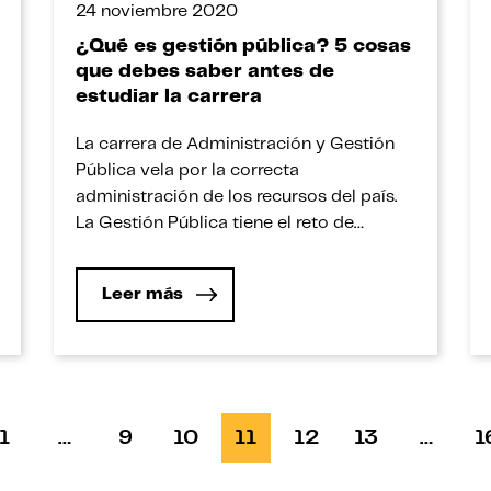
24 noviembre 2020
¿Qué es gestión pública? 5 cosas
que debes saber antes de
estudiar la carrera
La carrera de Administración y Gestión
Pública vela por la correcta
administración de los recursos del país.
La Gestión Pública tiene el reto de
administrar de manera correcta y
eficiente los recursos del Estado Peruano,
Leer más
con la finalidad de satisfacer a la
ciudadanía frente a sus múltiples
necesidades y problemas públicos que
enfrentan más de […]
1
…
9
10
11
12
13
…
1