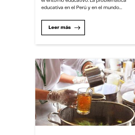
el entorno educativo. La problemática
educativa en el Perú y en el mundo
impide tener una educación de calidad.
Por ello, organismos como la UNESCO
Leer más
ponen énfasis en el desarrollo de los
Objetivos de Desarrollo Sostenible (ODS),
el cuarto de los […]