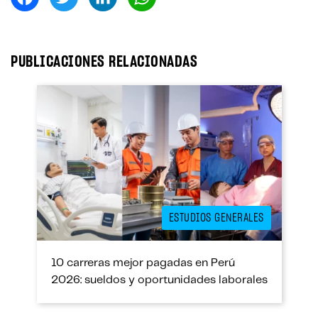
ce
wi
nk
ha
bo
tt
ed
ts
ok
er
In
A
PUBLICACIONES RELACIONADAS
pp
ESTUDIOS GENERALES
10 carreras mejor pagadas en Perú
2026: sueldos y oportunidades laborales