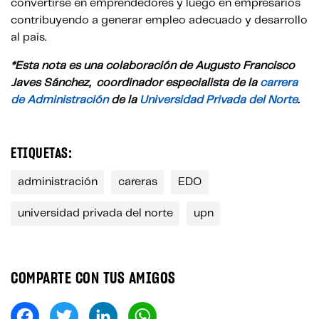
convertirse en emprendedores y luego en empresarios
contribuyendo a generar empleo adecuado y desarrollo
al país.
*Esta nota es una colaboración de
Augusto Francisco
Javes Sánchez
, c
oordinador especialista de la
carrera
de Administración
de la
Universidad Privada del Norte
.
ETIQUETAS:
administración
careras
EDO
universidad privada del norte
upn
COMPARTE CON TUS AMIGOS
Fa
T
Li
W