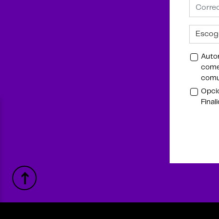
Autor
comer
comu
Opcio
Final