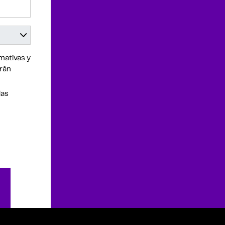
mativas y
drán
las