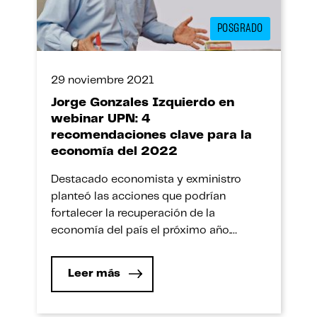
POSGRADO
29 noviembre 2021
Jorge Gonzales Izquierdo en
webinar UPN: 4
recomendaciones clave para la
economía del 2022
Destacado economista y exministro
planteó las acciones que podrían
fortalecer la recuperación de la
economía del país el próximo año.
Nuestra Escuela de Postgrado y
Estudios Continuos (EPEC) presentó el
Leer más
Webinar Premium: “Perspectivas
económicas del 2022. ¿Ya nos
recuperamos?”, evento que contó con la