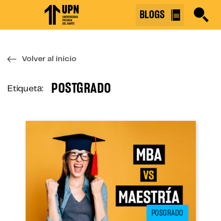
Skip
BLOGS
to
the
content
↷
Volver al inicio
POSTGRADO
Etiqueta:
POSGRADO