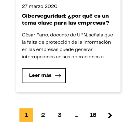
27 marzo 2020
Ciberseguridad: ¿por qué es un
tema clave para las empresas?
César Farro, docente de UPN, señala que
la falta de protección de la información
en las empresas puede generar
interrupciones en sus operaciones e
incluso incurrir en el incumplimiento de
leyes de protección de datos personales
Leer más
(Ley No 29733). De allí que las empresas
necesitan profesionales de
ciberseguridad con una formación
práctica y una visión […]
1
2
3
…
16