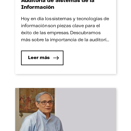
Auditoría de Sistemas de la
Información
Hoy en día los sistemas y tecnologías de
información son piezas clave para el
éxito de las empresas. Descubramos
más sobre la importancia de la auditoría
de sistemas de la información.
La auditoría de sistemas o auditoría
Leer más
informática es un proceso de revisión de
los sistemas de información que ayuda a
las empresas a identificar hallazgos,
mitigar riesgos e
implementar controles adecuados que
permiten proteger su información crítica
y […]