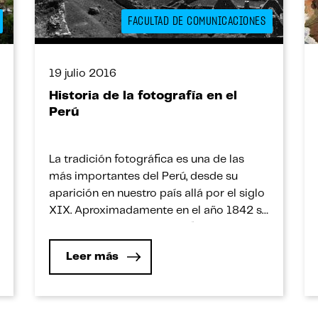
FACULTAD DE COMUNICACIONES
19 julio 2016
Historia de la fotografía en el
Perú
La tradición fotográfica es una de las
más importantes del Perú, desde su
aparición en nuestro país allá por el siglo
XIX. Aproximadamente en el año 1842 se
iniciaría el registro fotográfico del Perú y
a través del tiempo estas imágenes
Leer más
serán estudiadas por historiadores e
investigadores de diversos campos
debido a su aporte como […]