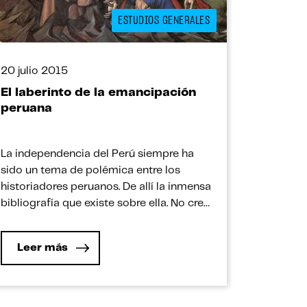
ESTUDIOS GENERALES
20 julio 2015
El laberinto de la emancipación
peruana
La independencia del Perú siempre ha
sido un tema de polémica entre los
historiadores peruanos. De allí la inmensa
bibliografía que existe sobre ella. No creo
que haya hoy un investigador que pueda
abarcar, en un solo estudio, toda esa
Leer más
inmensa cantidad de escritos que se ha
acumulado sobre este proceso. Ya
Alberto Flores Galindo […]