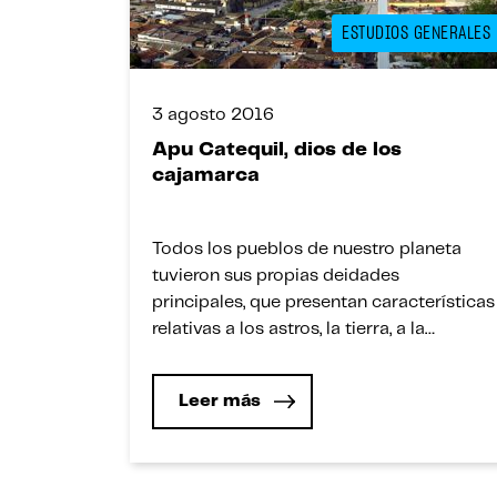
ESTUDIOS GENERALES
3 agosto 2016
Apu Catequil, dios de los
cajamarca
Todos los pueblos de nuestro planeta
tuvieron sus propias deidades
principales, que presentan características
relativas a los astros, la tierra, a la
fecundación y a la conservación de la
vida y los bienes, que les permitió
Leer más
gobernar en beneficio del desarrollo y
progreso de sus etnias, ayllus y aldeas
hasta convertirse en grandes
civilizaciones o […]