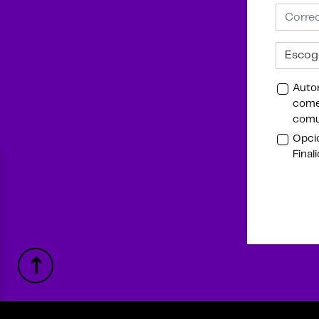
Autor
comer
comu
Opcio
Final