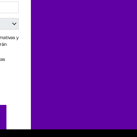
mativas y
drán
las