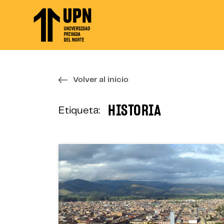
Skip
to
the
content
↷
Volver al inicio
HISTORIA
Etiqueta: