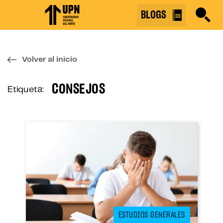
Skip
BLOGS
to
the
content
↷
Volver al inicio
CONSEJOS
Etiqueta:
ESTUDIOS GENERALES