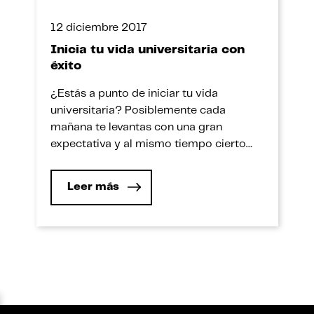
12 diciembre 2017
Inicia tu vida universitaria con
éxito
¿Estás a punto de iniciar tu vida
universitaria? Posiblemente cada
mañana te levantas con una gran
expectativa y al mismo tiempo cierto
temor por comenzar a experimentar una
de las etapas más importantes de tu
Leer más
vida. No te preocupes: es normal que sea
así. Hay quienes dicen que la elección de
una carrera representa un […]