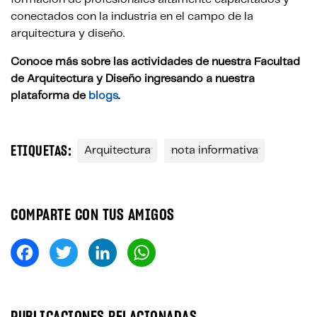
conectados con la industria en el campo de la
arquitectura y diseño.
Conoce más sobre las actividades de nuestra Facultad
de Arquitectura y Diseño ingresando a nuestra
plataforma de
blogs
.
ETIQUETAS:
Arquitectura
nota informativa
COMPARTE CON TUS AMIGOS
Fa
T
Li
W
ce
wi
nk
ha
bo
tt
ed
ts
PUBLICACIONES RELACIONADAS