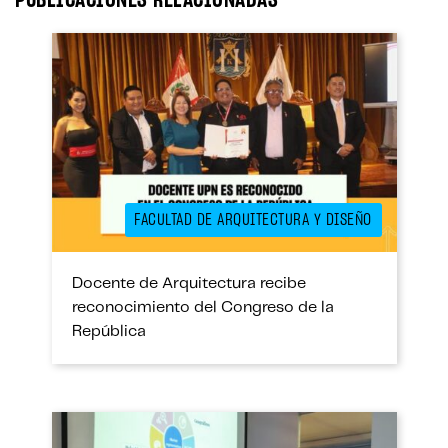
ok
er
In
A
pp
FACULTAD DE ARQUITECTURA Y DISEÑO
Docente de Arquitectura recibe
reconocimiento del Congreso de la
República