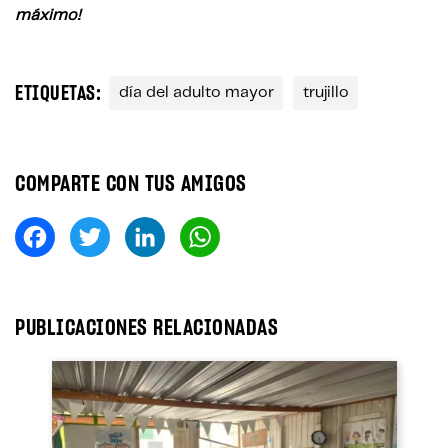
máximo!
ETIQUETAS:
día del adulto mayor
trujillo
COMPARTE CON TUS AMIGOS
Fa
T
Li
W
ce
wi
nk
ha
bo
tt
ed
ts
ok
er
In
A
PUBLICACIONES RELACIONADAS
pp