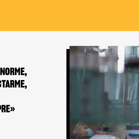
ENORME,
CTARME,
PRE»