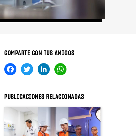
COMPARTE CON TUS AMIGOS
Fa
T
Li
W
ce
wi
nk
ha
bo
tt
ed
ts
ok
er
In
A
PUBLICACIONES RELACIONADAS
pp