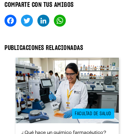
COMPARTE CON TUS AMIGOS
Fa
T
Li
W
ce
wi
nk
ha
bo
tt
ed
ts
ok
er
In
A
PUBLICACIONES RELACIONADAS
pp
FACULTAD DE SALUD
¿Qué hace un químico farmacéutico?