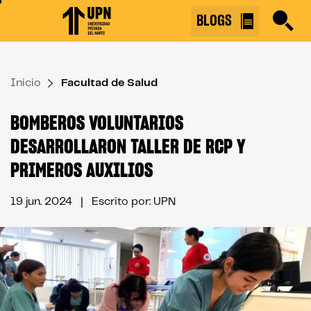
Skip
BLOGS
to
the
content
Inicio
↷
Facultad de Salud
BOMBEROS VOLUNTARIOS
DESARROLLARON TALLER DE RCP Y
PRIMEROS AUXILIOS
19 jun. 2024
| Escrito por: UPN