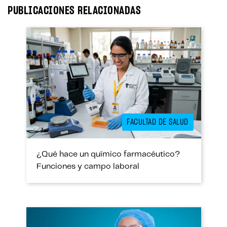
ok
er
In
A
PUBLICACIONES RELACIONADAS
pp
FACULTAD DE SALUD
¿Qué hace un químico farmacéutico?
Funciones y campo laboral