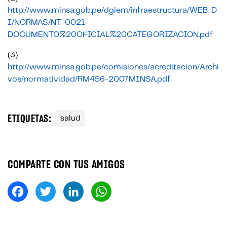
http://www.minsa.gob.pe/dgiem/infraestructura/WEB_D
I/NORMAS/NT-0021-
DOCUMENTO%20OFICIAL%20CATEGORIZACION.pdf
(3)
http://www.minsa.gob.pe/comisiones/acreditacion/Archi
vos/normatividad/RM456-2007MINSA.pdf
ETIQUETAS:
salud
COMPARTE CON TUS AMIGOS
Fa
T
Li
W
ce
wi
nk
ha
bo
tt
ed
ts