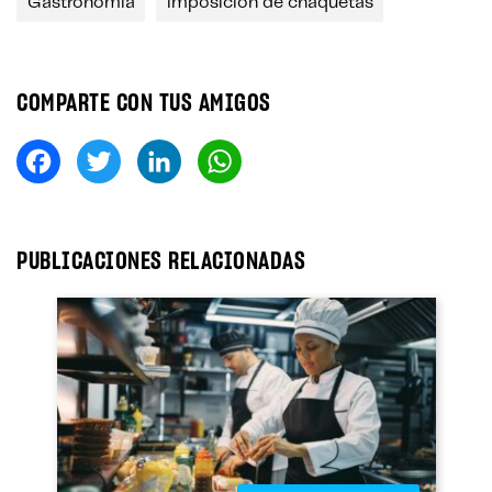
Gastronomía
imposición de chaquetas
COMPARTE CON TUS AMIGOS
Fa
T
Li
W
ce
wi
nk
ha
bo
tt
ed
ts
ok
er
In
A
PUBLICACIONES RELACIONADAS
pp