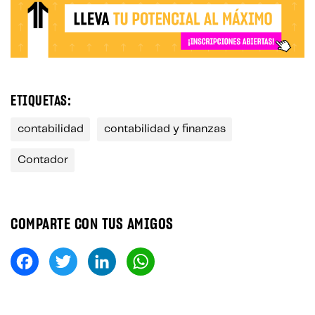
ETIQUETAS:
contabilidad
contabilidad y finanzas
Contador
COMPARTE CON TUS AMIGOS
Fa
T
Li
W
ce
wi
nk
ha
bo
tt
ed
ts