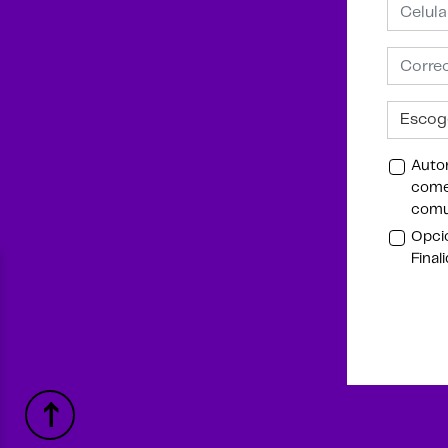
Autor
comer
comu
Opcio
Final