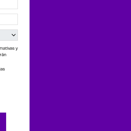
mativas y
drán
las