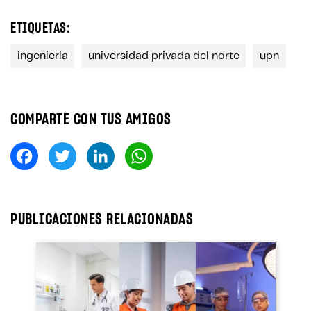
ETIQUETAS:
ingenieria
universidad privada del norte
upn
COMPARTE CON TUS AMIGOS
Fa
T
Li
W
ce
wi
nk
ha
bo
tt
ed
ts
ok
er
In
A
PUBLICACIONES RELACIONADAS
pp