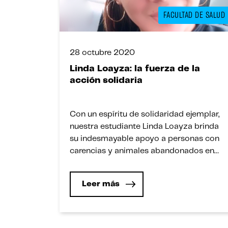
FACULTAD DE SALUD
28 octubre 2020
Linda Loayza: la fuerza de la
acción solidaria
Con un espíritu de solidaridad ejemplar,
nuestra estudiante Linda Loayza brinda
su indesmayable apoyo a personas con
carencias y animales abandonados en
diferentes distritos de Lima. Linda Loayza
Taype es estudiante de 2° ciclo de la
Leer más
carrera de Psicología de campus San
Juan. Actualmente se encuentra
realizando labores sociales para
personas de escasos recursos y […]