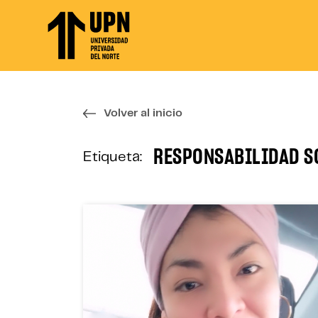
Skip
to
the
content
↷
Volver al inicio
RESPONSABILIDAD S
Etiqueta: