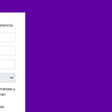
stancia
mativas y
drán
las