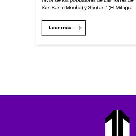
favor de los pobladores de Las Torres de
San Borja (Moche) y Sector 7 (El Milagro).
En UPN hemos desarrollado un modelo
educativo basado en competencias que
Leer más
busca formar ciudadanos dueños de su
destino y agentes de cambio, cuyos
sueños influyan de manera positiva […]