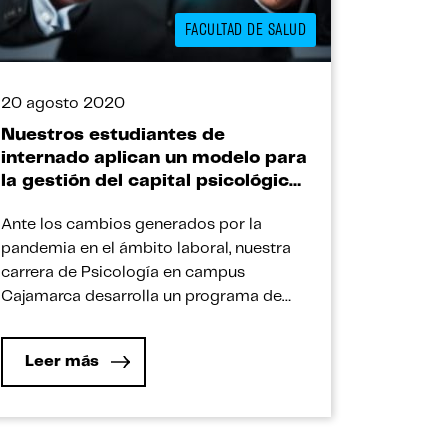
FACULTAD DE SALUD
20 agosto 2020
Nuestros estudiantes de
internado aplican un modelo para
la gestión del capital psicológico
positivo
Ante los cambios generados por la
pandemia en el ámbito laboral, nuestra
carrera de Psicología en campus
Cajamarca desarrolla un programa de
capacitación que incide en el capital
psicológico positivo de los trabajadores
Leer más
y les permite afrontar situaciones
adversas. La novedosa realidad que
vivimos desde hace medio año ha traído
consigo cambios y adecuaciones de […]