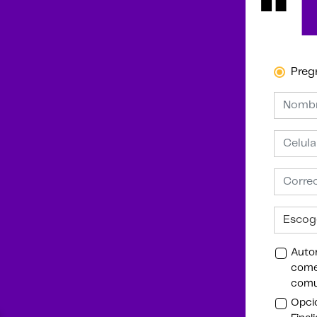
Preg
Autor
comer
comu
Opcio