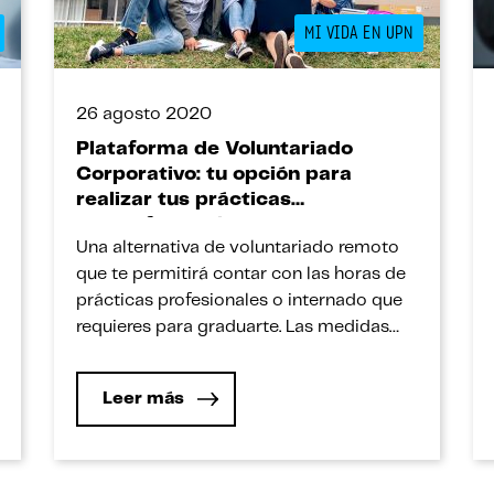
MI VIDA EN UPN
26 agosto 2020
Plataforma de Voluntariado
Corporativo: tu opción para
realizar tus prácticas
preprofesionales
Una alternativa de voluntariado remoto
que te permitirá contar con las horas de
prácticas profesionales o internado que
requieres para graduarte. Las medidas
dictadas para evitar los contagios de
covid han representado una limitación
Leer más
para las prácticas preprofesionales que
deben realizar nuestros estudiantes
próximos a terminar sus carreras. Ante
esta circunstancia, con la participación