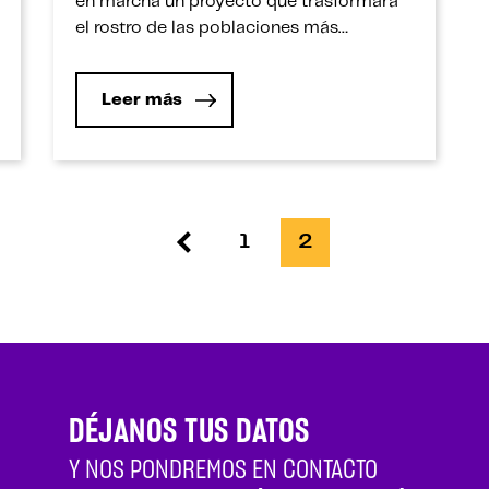
en marcha un proyecto que trasformará
el rostro de las poblaciones más
necesitadas del país. Para garantizar la
sostenibilidad de la iniciativa, se incluirá
Leer más
un curso en la malla curricular de todas
las carreras y se invitará a otras
universidades.
1
2
DÉJANOS TUS DATOS
Y NOS PONDREMOS EN CONTACTO