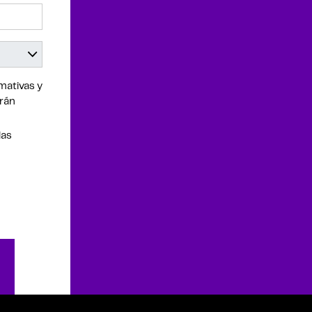
mativas y
drán
las