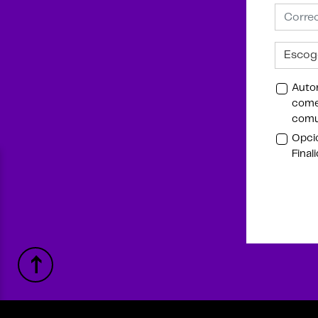
Autor
comer
comu
Opcio
Final