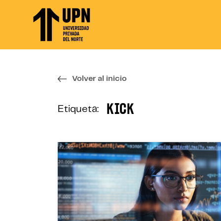
Skip
to
the
content
↷
Volver al inicio
KICK
Etiqueta: