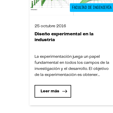
FACULTAD DE INGENIERÍA
25 octubre 2016
Diseño experimental en la
industria
La experimentación juega un papel
fundamental en todos los campos de la
investigación y el desarrollo. El objetivo
de la experimentación es obtener
información de calidad y confiable.
Información que debe permitir el
Leer más
desarrollo de nuevos productos y
procesos, comprender mejor un sistema
y tomar decisiones sobre cómo
optimizarlo, además de comprobar