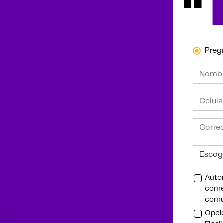
Preg
Autor
comer
comu
Opcio