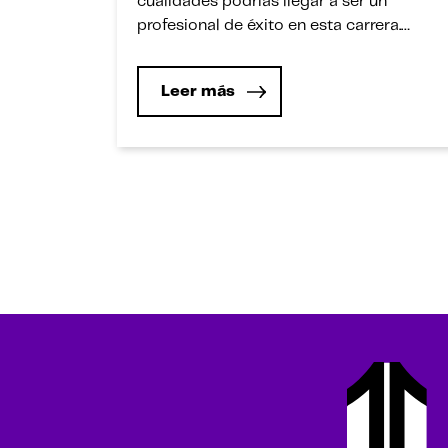
cualidades podrías llegar a ser un
profesional de éxito en esta carrera.
Quizá la Ingeniería Mecatrónica te
parezca una carrera distante o muy
Leer más
lejana, pero si te identificas con estas
cualidades sabrás cómo puedes ser un
futuro ingeniero mecatrónico y por qué
te gustaría […]