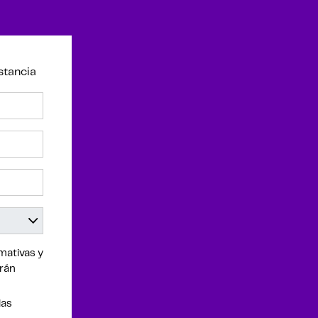
stancia
mativas y
drán
las