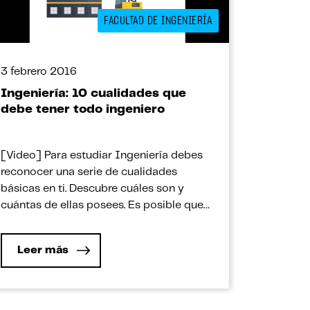
FACULTAD DE INGENIERÍA
3 febrero 2016
Ingeniería: 10 cualidades que
debe tener todo ingeniero
[Video] Para estudiar Ingeniería debes
reconocer una serie de cualidades
básicas en ti. Descubre cuáles son y
cuántas de ellas posees. Es posible que
últimamente se te haya despertado un
interés por estudiar Ingeniería y la veas
Leer más
como la carrera en que quieres
desarrollarte. Tu deseo por pertenecer a
la comunidad de ingenieros podría
deberse a que […]