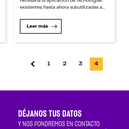
necesaria la aplicación de tecnologías
existentes, hasta ahora subutilizadas a
nivel industrial. Una de ellas es la
ingeniería de matrices, la cual es una
Leer más
herramienta de la ingeniería de alimentos
que utiliza los conocimientos de la
composición, estructura y propiedades
de la matriz estructural de […]
1
2
3
4
DÉJANOS TUS DATOS
Y NOS PONDREMOS EN CONTACTO