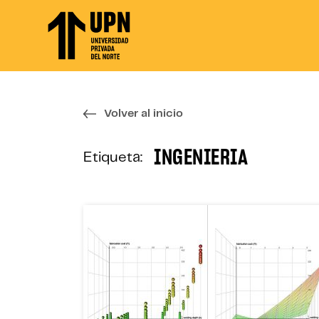
Skip
to
the
content
↷
Volver al inicio
INGENIERIA
Etiqueta: