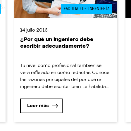
FACULTAD DE INGENIERÍA
14 julio 2016
¿Por qué un ingeniero debe
escribir adecuadamente?
Tu nivel como profesional también se
verá reflejado en cómo redactas. Conoce
las razones principales del por qué un
ingeniero debe escribir bien. La habilidad
para comunicarse es un punto a favor
para cualquier profesional. Incluso para
Leer más
alguien que usualmente se centra en los
cálculos, el ingenio y los números. No por
ello, como se […]