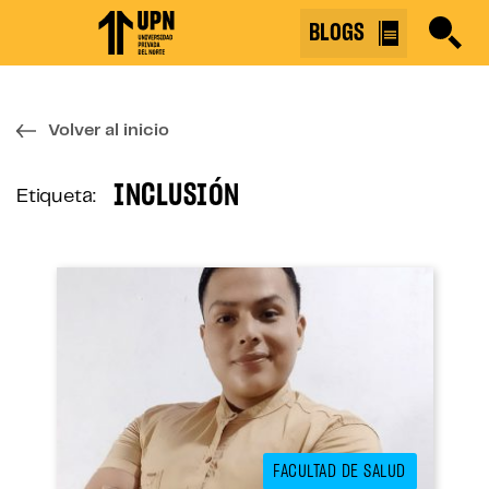
Skip
BLOGS
to
the
content
↷
Volver al inicio
INCLUSIÓN
Etiqueta:
FACULTAD DE SALUD