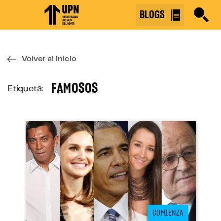
Skip
BLOGS
to
the
content
↷
Volver al inicio
FAMOSOS
Etiqueta:
COMIENZA