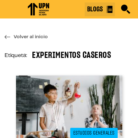
Skip
BLOGS
to
the
content
↷
Volver al inicio
EXPERIMENTOS CASEROS
Etiqueta:
ESTUDIOS GENERALES