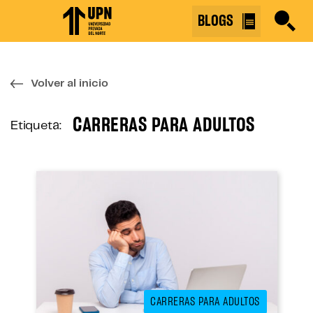
Skip
BLOGS
to
the
content
↷
Volver al inicio
CARRERAS PARA ADULTOS
Etiqueta:
CARRERAS PARA ADULTOS