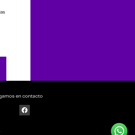
las
gamos en contacto
4