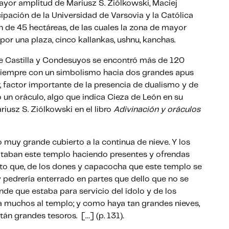
ayor amplitud de Mariusz S. Ziólkowski, Maciej
ipación de la Universidad de Varsovia y la Católica
n de 45 hectáreas, de las cuales la zona de mayor
or una plaza, cinco kallankas, ushnu, kanchas.
e Castilla y Condesuyos se encontró más de 120
 siempre con un simbolismo hacia dos grandes apus
, factor importante de la presencia de dualismo y de
un oráculo, algo que indica Cieza de León en su
iusz S. Ziólkowski en el libro
Adivinación y oráculos
muy grande cubierto a la continua de nieve. Y los
isitaban este templo haciendo presentes y ofrendas
rto que, de los dones y capacocha que este templo se
y pedrería enterrado en partes que dello que no se
de que estaba para servicio del ídolo y de los
 muchos al templo; y como haya tan grandes nieves,
tán grandes tesoros. […] (p. 131).