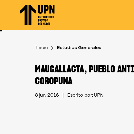
Skip
to
the
content
↷
Inicio
Estudios Generales
MAUCALLACTA, PUEBLO ANT
COROPUNA
8 jun. 2016
| Escrito por: UPN