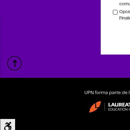
comu
Opcio
Final
UPN forma parte de l