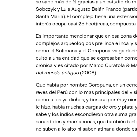
se sabe más de él gracias a un estudio de m
Sobczyk y Luis Augusto Belán Franco (partic
Santa María). El complejo tiene una extensió
interés ocupa casi 25 hectáreas, compuesta p
Es importante mencionar que en esa zona d
complejos arqueológicos pre-inca e inca, y
como el Solimana y el Coropuna, valga decir
culto a una entidad que se expresaban como 
crónica y es citado por Marco Curatola & Mar
del mundo antiguo
(2008).
Que había por nombre Coropuna, en un cerro 
reyes del Perú con lo mas principales del v
como a los ya dichos; y tienese por muy cie
le hizo, había muchas cargas de oro y plata 
sabe y los indios escondieron otra suma gran
sacerdotes y mamaconas, que también tenía
no suben a lo alto ni saben atinar a donde es