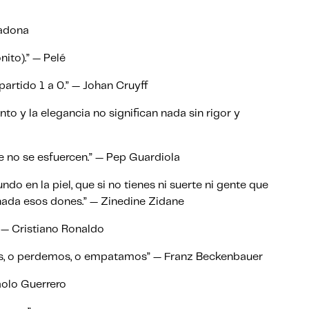
radona
nito).” — Pelé
 partido 1 a 0.” — Johan Cruyff
lento y la elegancia no significan nada sin rigor y
e no se esfuercen.” — Pep Guardiola
do en la piel, que si no tienes ni suerte ni gente que
 nada esos dones.” — Zinedine Zidane
.” — Cristiano Ronaldo
mos, o perdemos, o empatamos” — Franz Beckenbauer
Paolo Guerrero