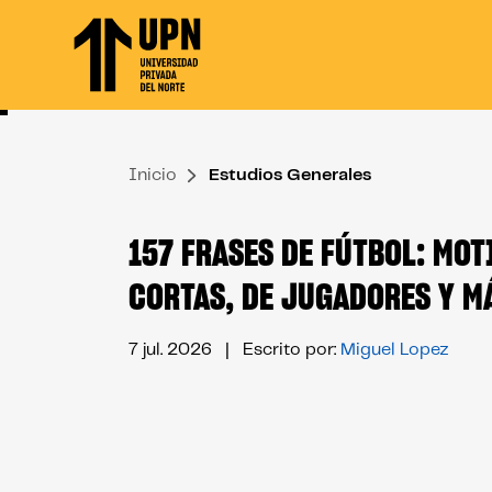
Skip
to
the
content
↷
Inicio
Estudios Generales
157 FRASES DE FÚTBOL: MOT
CORTAS, DE JUGADORES Y M
7 jul. 2026
| Escrito por:
Miguel Lopez