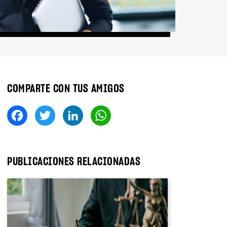
COMPARTE CON TUS AMIGOS
Fa
T
Li
W
ce
wi
nk
ha
bo
tt
ed
ts
ok
er
In
A
PUBLICACIONES RELACIONADAS
pp