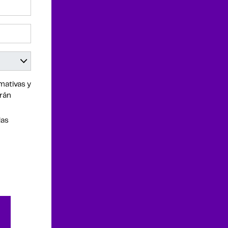
mativas y
drán
las