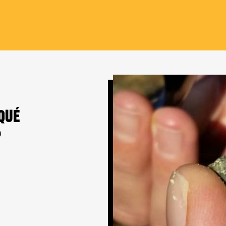
QUÉ
?