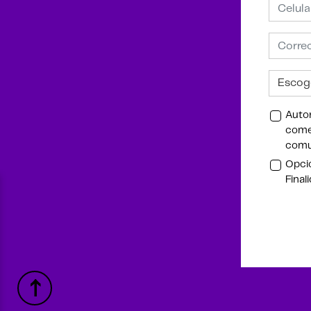
Autor
comer
comu
Opcio
Final